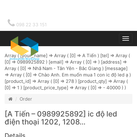
098 22 33 151
Togg
main
Array ( [your_name] => Array ( [0] => A Tiến ) [tel] => Array (
[0] => 0989925892 ) [email] => Array ( [0] => ) [address] =>
Array ( [0] => Nhã Nam - Tân Yên - Bắc Giang ) [message]
=> Array ( [0] => Chào Anh. Em muốn mua 1 con ic độ led ạ )
[product_id] => Array ( [0] => 278 ) [product_qty] => Array (
[0] => 1 ) [product_price_type] => Array ( [0] => - 40000 ) )
Order
[A Tiến – 0989925892] ic độ led
điện thoại 1202, 1208…
Details