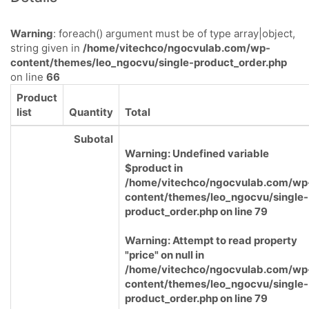
Warning
: foreach() argument must be of type array|object,
string given in
/home/vitechco/ngocvulab.com/wp-
content/themes/leo_ngocvu/single-product_order.php
on line
66
Product
list
Quantity
Total
Subotal
Warning
: Undefined variable
$product in
/home/vitechco/ngocvulab.com/wp
content/themes/leo_ngocvu/single-
product_order.php
on line
79
Warning
: Attempt to read property
"price" on null in
/home/vitechco/ngocvulab.com/wp
content/themes/leo_ngocvu/single-
product_order.php
on line
79