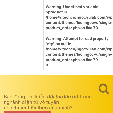
Warning
: Undefined variable
$product in
/home/vitechco/ngocvulab.com/wp
content/themes/leo_ngocvu/single-
product_order.php
on line
79
Warning
: Attempt to read property
"qty" on null in
/home/vitechco/ngocvulab.com/wp
content/themes/leo_ngocvu/single-
product_order.php
on line
79
0
Bạn đang tìm kiếm
đối tác lâu tốt
trong
nghành điện tử vô tuyến
cho
dự án tiếp theo
của mình?