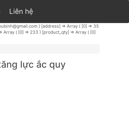
n
Liên hệ
hubinh@gmail.com
) [address] => Array ( [0] => 35
Array ( [0] => 233 ) [product_qty] => Array ( [0]
tăng lực ắc quy