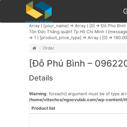
G
Array ( [your_name] => Array ( [0] => Đỗ Phú Bình )
Tôn Đức Thắng quận1 Tp Hồ Chí Minh ) [message] => 
=> 1 ) [product_price_type] => Array ( [0] => 180.00
Order
[Đỗ Phú Bình – 096220
Details
Warning
: foreach() argument must be of type arra
/home/vitechco/ngocvulab.com/wp-content/th
Product list