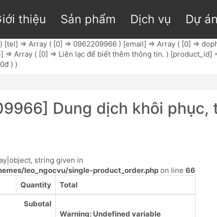
iới thiệu
Sản phẩm
Dịch vụ
Dự á
 [tel] => Array ( [0] => 0962209966 ) [email] => Array ( [0] =>
dop
Array ( [0] => Liên lạc để biết thêm thông tin. ) [product_id] => 
0đ ) )
9966] Dung dịch khôi phục, 
y|object, string given in
emes/leo_ngocvu/single-product_order.php
on line
66
Quantity
Total
Subotal
Warning
: Undefined variable