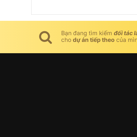
Bạn đang tìm kiếm
đối tác l
cho
dự án tiếp theo
của mì