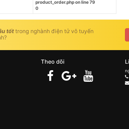
product_order.php
on line
79
0
âu tốt
trong nghành điện tử vô tuyến
nh?
Theo dõi
L
n