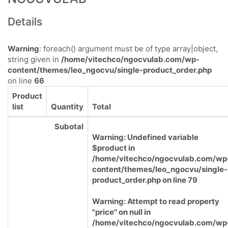
Details
Warning
: foreach() argument must be of type array|object,
string given in
/home/vitechco/ngocvulab.com/wp-
content/themes/leo_ngocvu/single-product_order.php
on line
66
Product
list
Quantity
Total
Subotal
Warning
: Undefined variable
$product in
/home/vitechco/ngocvulab.com/wp
content/themes/leo_ngocvu/single-
product_order.php
on line
79
Warning
: Attempt to read property
"price" on null in
/home/vitechco/ngocvulab.com/wp