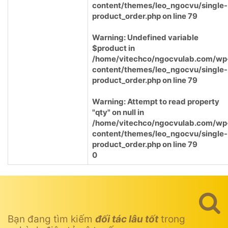
content/themes/leo_ngocvu/single-
product_order.php
on line
79
Warning
: Undefined variable
$product in
/home/vitechco/ngocvulab.com/wp
content/themes/leo_ngocvu/single-
product_order.php
on line
79
Warning
: Attempt to read property
"qty" on null in
/home/vitechco/ngocvulab.com/wp
content/themes/leo_ngocvu/single-
product_order.php
on line
79
0
Bạn đang tìm kiếm
đối tác lâu tốt
trong