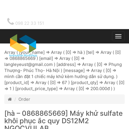
098 22 33 151
Togg
main
Array ( [your_name] => Array ( [0] => hà ) [tel] => Array ( [0]
=> 0868865669 ) [email] => Array ( [0] =>
langleyeust@gmail.com
) [address] => Array ( [0] => Phụng
Thượng- Phúc Thọ- Hà Nội ) [message] => Array ( [0] =>
mình cần đặt 1 chiếc máy khử kèm hướng dẫn sử dụng. )
[product_id] => Array ( [0] => 67 ) [product_qty] => Array ( [0]
=> 1 ) [product_price_type] => Array ( [0] => 200.000đ ) )
Order
[hà – 0868865669] Máy khử sulfate
khôi phục ắc quy DS12M2
NGOCVULAB