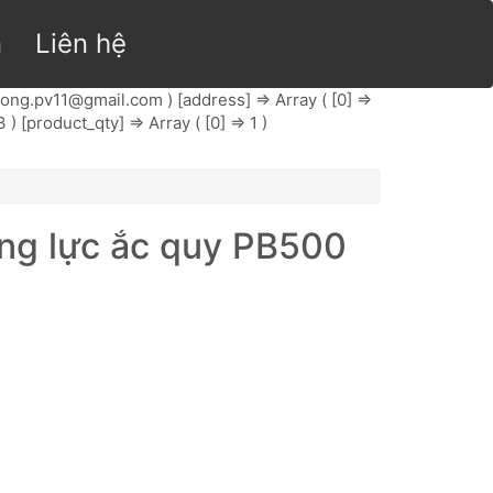
n
Liên hệ
hong.pv11@gmail.com
) [address] => Array ( [0] =>
) [product_qty] => Array ( [0] => 1 )
ăng lực ắc quy PB500