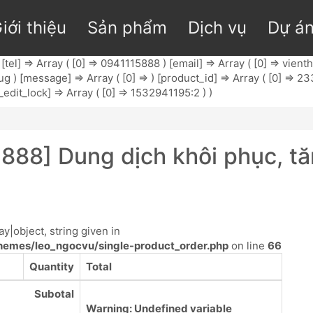
iới thiệu
Sản phẩm
Dịch vụ
Dự á
tel] => Array ( [0] => 0941115888 ) [email] => Array ( [0] =>
vient
) [message] => Array ( [0] => ) [product_id] => Array ( [0] => 233 
_edit_lock] => Array ( [0] => 1532941195:2 ) )
888] Dung dịch khôi phục, t
y|object, string given in
emes/leo_ngocvu/single-product_order.php
on line
66
Quantity
Total
Subotal
Warning
: Undefined variable