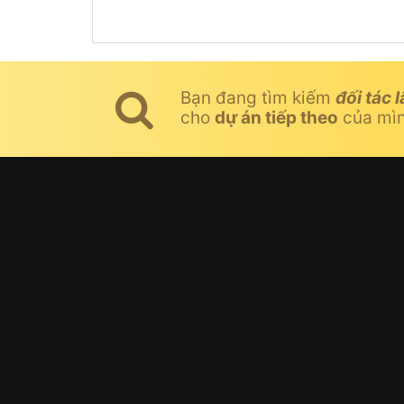
Bạn đang tìm kiếm
đối tác l
cho
dự án tiếp theo
của mì