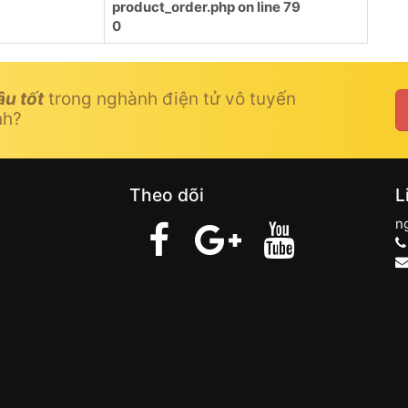
product_order.php
on line
79
0
âu tốt
trong nghành điện tử vô tuyến
nh?
Theo dõi
L
n