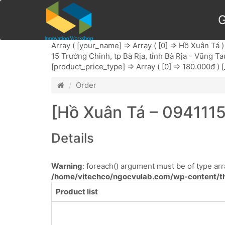
G
Array ( [your_name] => Array ( [0] => Hồ Xuân Tá ) [
15 Trường Chinh, tp Bà Rịa, tỉnh Bà Rịa - Vũng Taug 
[product_price_type] => Array ( [0] => 180.000đ ) [
Order
[Hồ Xuân Tá – 0941115
Details
Warning
: foreach() argument must be of type arra
/home/vitechco/ngocvulab.com/wp-content/th
Product list