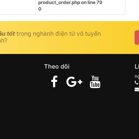
product_order.php
on line
79
0
âu tốt
trong nghành điện tử vô tuyến
nh?
Theo dõi
L
n