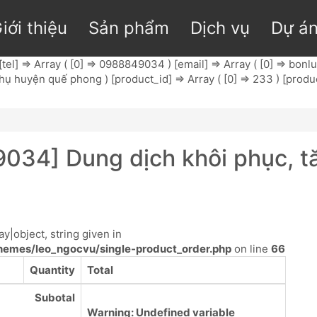
iới thiệu
Sản phẩm
Dịch vụ
Dự á
[tel] => Array ( [0] => 0988849034 ) [email] => Array ( [0] =>
bonl
thụ huyện quế phong ) [product_id] => Array ( [0] => 233 ) [product
034] Dung dịch khôi phục, t
y|object, string given in
emes/leo_ngocvu/single-product_order.php
on line
66
Quantity
Total
Subotal
Warning
: Undefined variable