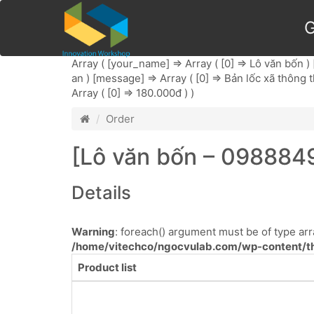
G
Array ( [your_name] => Array ( [0] => Lô văn bốn ) 
an ) [message] => Array ( [0] => Bản lốc xã thông 
Array ( [0] => 180.000đ ) )
Order
[Lô văn bốn – 0988849
Details
Warning
: foreach() argument must be of type arra
/home/vitechco/ngocvulab.com/wp-content/th
Product list