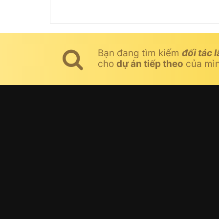
Bạn đang tìm kiếm
đối tác l
cho
dự án tiếp theo
của mì