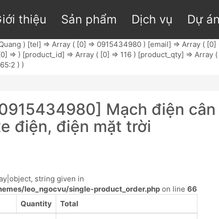
iới thiệu
Sản phẩm
Dịch vụ
Dự á
uang ) [tel] => Array ( [0] => 0915434980 ) [email] => Array ( [0]
] => ) [product_id] => Array ( [0] => 116 ) [product_qty] => Array (
65:2 ) )
0915434980] Mạch điện cân 
 điện, điện mặt trời
y|object, string given in
emes/leo_ngocvu/single-product_order.php
on line
66
Quantity
Total