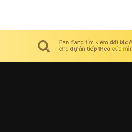
Bạn đang tìm kiếm
đối tác l
cho
dự án tiếp theo
của mì