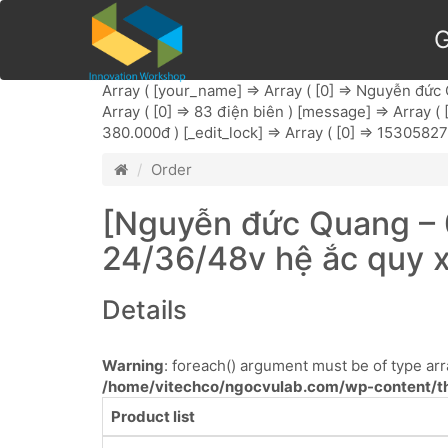
G
Array ( [your_name] => Array ( [0] => Nguyễn đức Q
Array ( [0] => 83 điện biên ) [message] => Array ( [0
380.000đ ) [_edit_lock] => Array ( [0] => 15305827
Order
[Nguyễn đức Quang – 
24/36/48v hệ ắc quy xe
Details
Warning
: foreach() argument must be of type arra
/home/vitechco/ngocvulab.com/wp-content/th
Product list