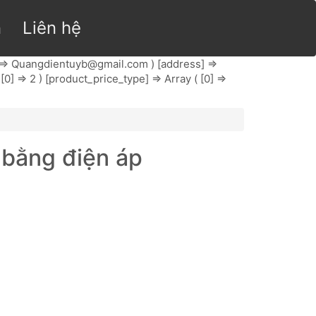
n
Liên hệ
 =>
Quangdientuyb@gmail.com
) [address] =>
 [0] => 2 ) [product_price_type] => Array ( [0] =>
bằng điện áp