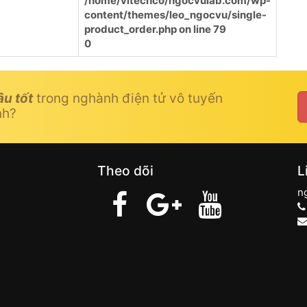
/home/vitechco/ngocvulab.com/wp-
content/themes/leo_ngocvu/single-
product_order.php
on line
79
0
âu tốt
trong nghành điện tử vô tuyến
nh?
Theo dõi
L
n