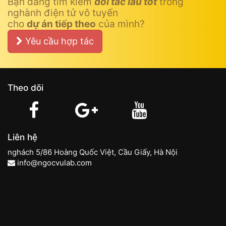
Bạn đang tìm kiếm
đối tác lâu tốt
trong
nghành điện tử vô tuyến
cho
dự án tiếp theo
của mình?
Yêu cầu hợp tác
Theo dõi
Liên hệ
nghách 5/86 Hoàng Quốc Việt, Cầu Giấy, Hà Nội
info@ngocvulab.com