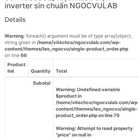
inverter sin chuẩn NGOCVULAB
Details
Warning
: foreach() argument must be of type array|object,
string given in
/home/vitechco/ngocvulab.com/wp-
content/themes/leo_ngocvu/single-product_order.php
on line
66
Product
list
Quantity
Total
Subotal
Warning
: Undefined variable
$product in
/home/vitechco/ngocvulab.com/wp
content/themes/leo_ngocvu/single-
product_order.php
on line
79
Warning
: Attempt to read property
"price" on null in