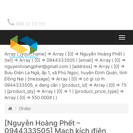
098 22 33 151
Togg
main
Array ( [your_name] => Array ( [0] => Nguyễn Hoàng Phết )
[tel] => Array ( [0] => 0944333505 ) [email] => Array ( [0] =>
nguyenhoangphet@gmail.com
) [address] => Array ( [0] =>
Bưu Điện La Ngà, ấp 1, xã Phú Ngọc, huyện Định Quán, tỉnh
Đồng Nai ) [message] => Array ( [0] => có gì cứ lh
0944333505, e đang cần ) [product_id] => Array ( [0] => 75
) [product_qty] => Array ( [0] => 1 ) [product_price_type] =>
Array ( [0] => 550.000đ ) )
Order
[Nguyễn Hoàng Phết –
0944333505] Mạch kích điện