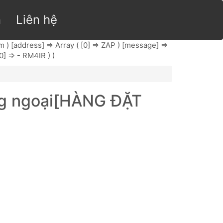
n
Liên hệ
om
) [address] => Array ( [0] => ZAP ) [message] =>
[0] => - RM4IR ) )
ồng ngoại[HÀNG ĐẶT