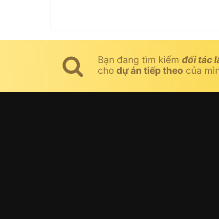
Bạn đang tìm kiếm
đối tác l
cho
dự án tiếp theo
của mì