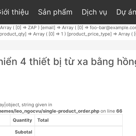
iới thiệu
Sản phẩm
Dịch vụ
Dự á
Array ( [0] => ZAP ) [email] => Array ( [0] =>
foo-bar@example.c
 [product_qty] => Array ( [0] => 1 ) [product_price_type] => Array ( 
hiển 4 thiết bị từ xa bằng h
y|object, string given in
emes/leo_ngocvu/single-product_order.php
on line
66
Quantity
Total
Subotal