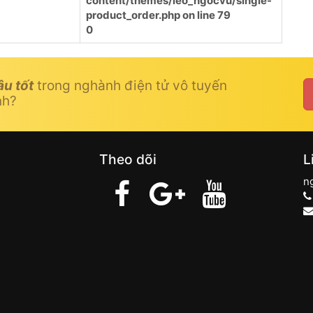
content/themes/leo_ngocvu/single-
product_order.php
on line
79
0
âu tốt
trong nghành điện tử vô tuyến
nh?
Theo dõi
L
n