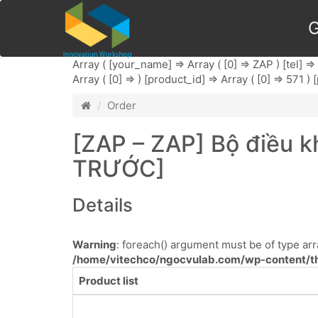
G
Array ( [your_name] => Array ( [0] => ZAP ) [tel] => 
Array ( [0] => ) [product_id] => Array ( [0] => 571 )
Order
[ZAP – ZAP] Bộ điều k
TRƯỚC]
Details
Warning
: foreach() argument must be of type arra
/home/vitechco/ngocvulab.com/wp-content/th
Product list