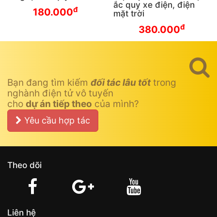
ắc quy xe điện, điện
đ
180.000
mặt trời
đ
380.000
Bạn đang tìm kiếm
đối tác lâu tốt
trong
nghành điện tử vô tuyến
cho
dự án tiếp theo
của mình?
Yêu cầu hợp tác
Theo dõi
Liên hệ