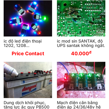
ic độ led điện thoại
ic mod sin SANTAK, độ
1202, 1208…
UPS santak không ngắt.
đ
Price Contact
40.000
Dung dịch khôi phục,
Mạch điện cân bằng
tăng lực ắc quy PB500
điện áp 24/36/48v hệ