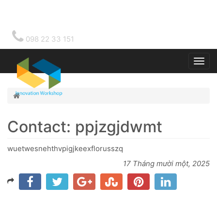
098 22 33 151
Togg
main
Home
Contact: ppjzgjdwmt
wuetwesnehthvpigjkeexflorusszq
17 Tháng mười một, 2025