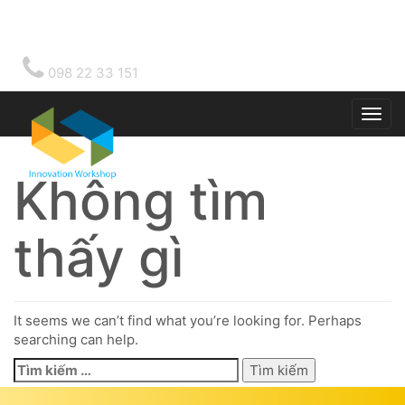
098 22 33 151
Togg
main
Không tìm
thấy gì
It seems we can’t find what you’re looking for. Perhaps
searching can help.
Tìm
kiếm
cho: