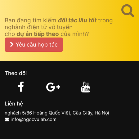
Bạn đang tìm kiếm
đối tác lâu tốt
trong
nghành điện tử vô tuyến
cho
dự án tiếp theo
của mình?
Yêu cầu hợp tác
Theo dõi
Liên hệ
nghách 5/86 Hoàng Quốc Việt, Cầu Giấy, Hà Nội
info@ngocvulab.com