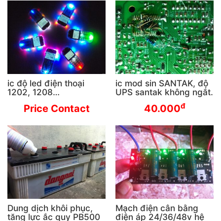
ic độ led điện thoại
ic mod sin SANTAK, độ
1202, 1208…
UPS santak không ngắt.
đ
Price Contact
40.000
Dung dịch khôi phục,
Mạch điện cân bằng
tăng lực ắc quy PB500
điện áp 24/36/48v hệ