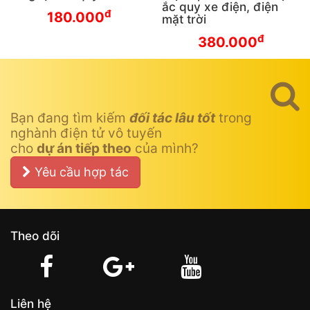
ắc quy xe điện, điện
đ
180.000
mặt trời
đ
380.000
Bạn đang tìm kiếm
đối tác lâu tốt
trong
nghành điện tử vô tuyến
cho
dự án tiếp theo
của mình?
Yêu cầu hợp tác
Theo dõi
Liên hệ