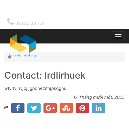
098 22 33 151
Togg
main
Home
Contact: lrdlirhuek
wtylfvinvjpjljgpqhezifnjpkqghu
17 Tháng mười một, 2025