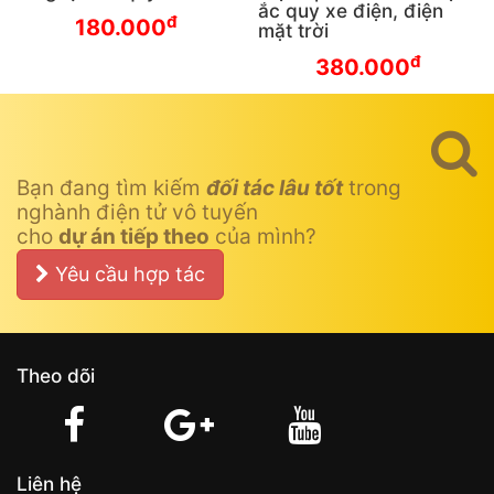
ắc quy xe điện, điện
đ
180.000
mặt trời
đ
380.000
Bạn đang tìm kiếm
đối tác lâu tốt
trong
nghành điện tử vô tuyến
cho
dự án tiếp theo
của mình?
Yêu cầu hợp tác
Theo dõi
Liên hệ