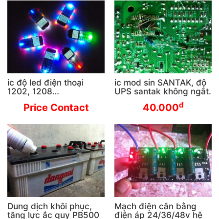
ic độ led điện thoại
ic mod sin SANTAK, độ
1202, 1208…
UPS santak không ngắt.
đ
Price Contact
40.000
Dung dịch khôi phục,
Mạch điện cân bằng
tăng lực ắc quy PB500
điện áp 24/36/48v hệ