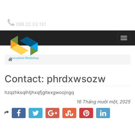
098 22 33 151
Togg
main
Home
Contact: phrdxwsozw
hzqzhksqlhtjhxqfjgltexgwoojngq
16 Tháng mười một, 2025