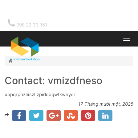
098 22 33 151
Togg
main
Home
Contact: vmizdfneso
uopqrphzliiszllzpidddgwtkwnyor
17 Tháng mười một, 2025