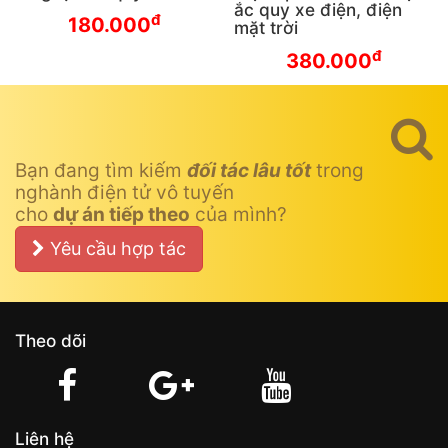
ắc quy xe điện, điện
đ
180.000
mặt trời
đ
380.000
Bạn đang tìm kiếm
đối tác lâu tốt
trong
nghành điện tử vô tuyến
cho
dự án tiếp theo
của mình?
Yêu cầu hợp tác
Theo dõi
Liên hệ