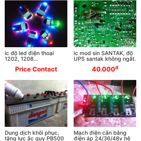
ic độ led điện thoại
ic mod sin SANTAK, độ
1202, 1208…
UPS santak không ngắt.
đ
Price Contact
40.000
Dung dịch khôi phục,
Mạch điện cân bằng
tăng lực ắc quy PB500
điện áp 24/36/48v hệ