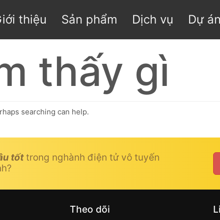
iới thiệu
Sản phẩm
Dịch vụ
Dự á
m thấy gì
erhaps searching can help.
âu tốt
trong nghành điện tử vô tuyến
nh?
Theo dõi
L