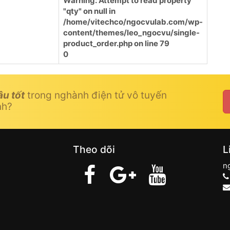
Warning
: Attempt to read property
"qty" on null in
/home/vitechco/ngocvulab.com/wp-
content/themes/leo_ngocvu/single-
product_order.php
on line
79
0
âu tốt
trong nghành điện tử vô tuyến
nh?
Theo dõi
L
n