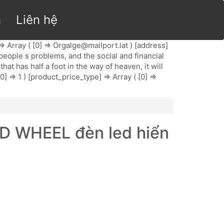
n
Liên hệ
> Array ( [0] =>
Orgalge@mailport.lat
) [address]
 people s problems, and the social and financial
t has half a foot in the way of heaven, it will
] => 1 ) [product_price_type] => Array ( [0] =>
ED WHEEL đèn led hiển