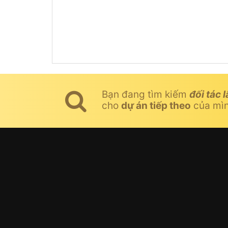
Bạn đang tìm kiếm
đối tác l
cho
dự án tiếp theo
của mì