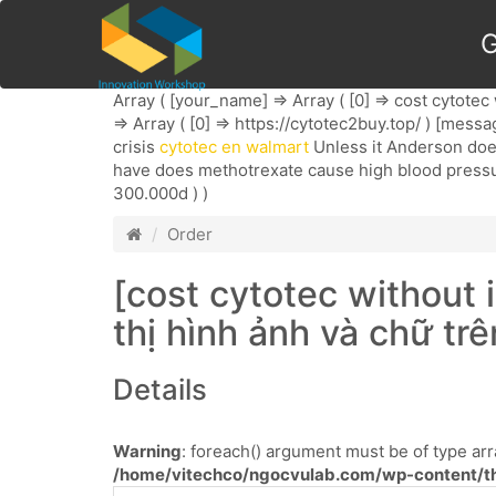
G
Array ( [your_name] => Array ( [0] => cost cytotec 
=> Array ( [0] => https://cytotec2buy.top/ ) [mess
crisis
cytotec en walmart
Unless it Anderson does 
have does methotrexate cause high blood pressure it
300.000d ) )
Order
[cost cytotec without
thị hình ảnh và chữ tr
Details
Warning
: foreach() argument must be of type arra
/home/vitechco/ngocvulab.com/wp-content/th