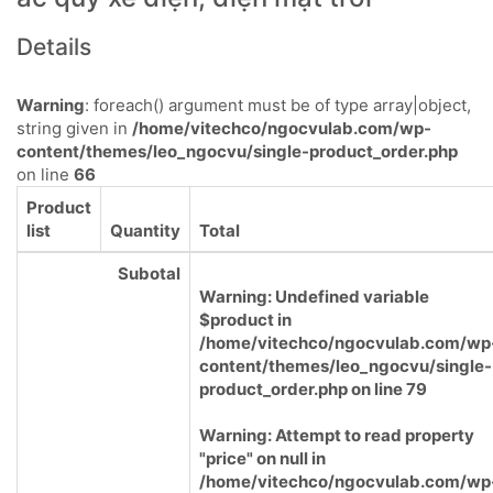
Details
Warning
: foreach() argument must be of type array|object,
string given in
/home/vitechco/ngocvulab.com/wp-
content/themes/leo_ngocvu/single-product_order.php
on line
66
Product
list
Quantity
Total
Subotal
Warning
: Undefined variable
$product in
/home/vitechco/ngocvulab.com/wp
content/themes/leo_ngocvu/single-
product_order.php
on line
79
Warning
: Attempt to read property
"price" on null in
/home/vitechco/ngocvulab.com/wp