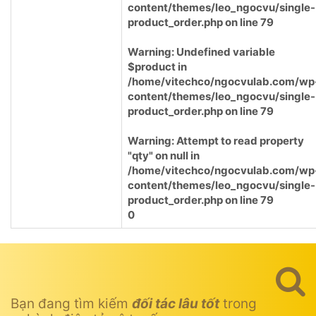
content/themes/leo_ngocvu/single-
product_order.php
on line
79
Warning
: Undefined variable
$product in
/home/vitechco/ngocvulab.com/wp
content/themes/leo_ngocvu/single-
product_order.php
on line
79
Warning
: Attempt to read property
"qty" on null in
/home/vitechco/ngocvulab.com/wp
content/themes/leo_ngocvu/single-
product_order.php
on line
79
0
Bạn đang tìm kiếm
đối tác lâu tốt
trong