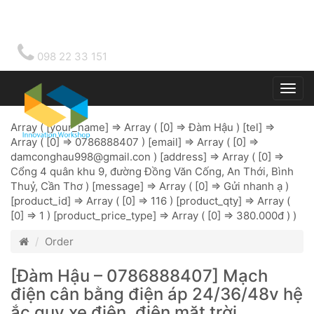
098 22 33 151
Togg
main
Array ( [your_name] => Array ( [0] => Đàm Hậu ) [tel] =>
Array ( [0] => 0786888407 ) [email] => Array ( [0] =>
damconghau998@gmail.con
) [address] => Array ( [0] =>
Cổng 4 quân khu 9, đường Đồng Văn Cống, An Thới, Bình
Thuỷ, Cần Thơ ) [message] => Array ( [0] => Gửi nhanh ạ )
[product_id] => Array ( [0] => 116 ) [product_qty] => Array (
[0] => 1 ) [product_price_type] => Array ( [0] => 380.000đ ) )
Order
[Đàm Hậu – 0786888407] Mạch
điện cân bằng điện áp 24/36/48v hệ
ắc quy xe điện, điện mặt trời