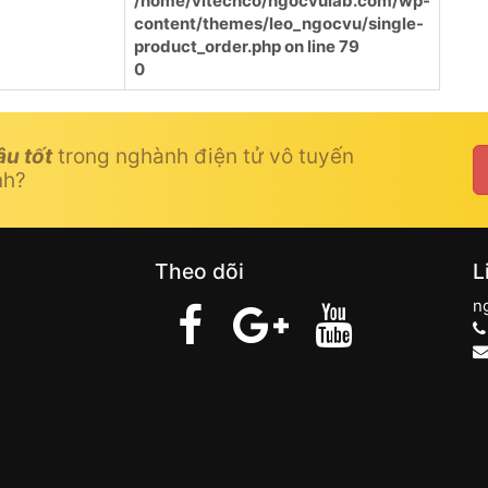
/home/vitechco/ngocvulab.com/wp-
content/themes/leo_ngocvu/single-
product_order.php
on line
79
0
âu tốt
trong nghành điện tử vô tuyến
nh?
Theo dõi
L
n