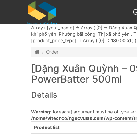
G
Array ( [your_name] => Array ( [0] => Đặng Xuân Quỳ
khí phổ yên. Phường bãi bông. Thị xã phổ yên . Tỉnh
[product_price_type] => Array ( [0] => 180.000đ ) )
Order
[Đặng Xuân Quỳnh – 09
PowerBatter 500ml
Details
Warning
: foreach() argument must be of type arra
/home/vitechco/ngocvulab.com/wp-content/th
Product list