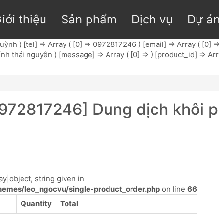
iới thiệu
Sản phẩm
Dịch vụ
Dự á
nh ) [tel] => Array ( [0] => 0972817246 ) [email] => Array ( [0] =
 thái nguyên ) [message] => Array ( [0] => ) [product_id] => Array 
72817246] Dung dịch khôi ph
y|object, string given in
emes/leo_ngocvu/single-product_order.php
on line
66
Quantity
Total