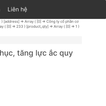
n
Liên hệ
> ) [address] => Array ( [0] => Công ty cổ phần cơ
( [0] => 233 ) [product_qty] => Array ( [0] => 1 )
ục, tăng lực ắc quy