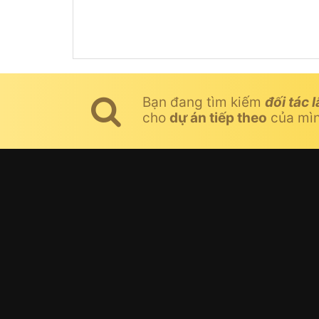
Bạn đang tìm kiếm
đối tác l
cho
dự án tiếp theo
của mì