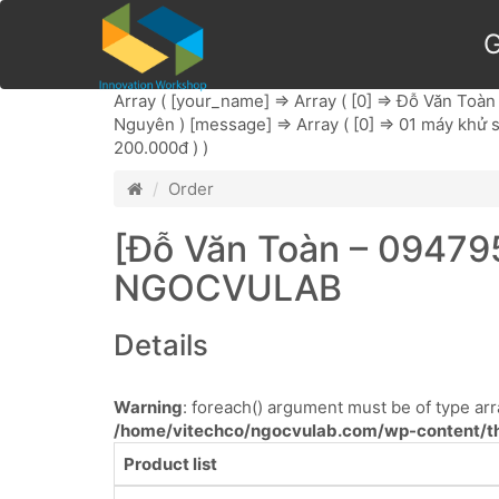
G
Array ( [your_name] => Array ( [0] => Đỗ Văn Toàn )
Nguyên ) [message] => Array ( [0] => 01 máy khử sulf
200.000đ ) )
Order
[Đỗ Văn Toàn – 09479
NGOCVULAB
Details
Warning
: foreach() argument must be of type arra
/home/vitechco/ngocvulab.com/wp-content/th
Product list