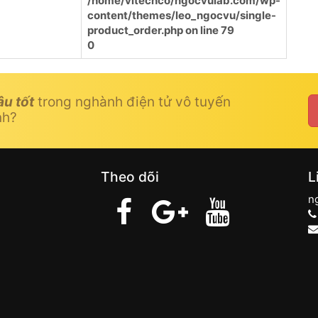
/home/vitechco/ngocvulab.com/wp-
content/themes/leo_ngocvu/single-
product_order.php
on line
79
0
âu tốt
trong nghành điện tử vô tuyến
nh?
Theo dõi
L
n