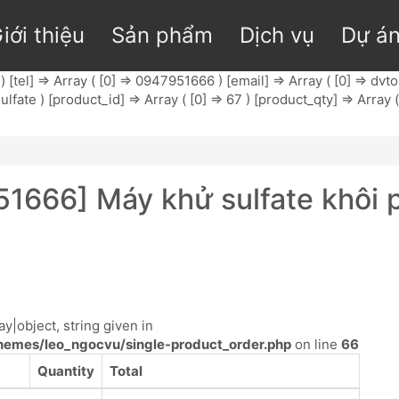
iới thiệu
Sản phẩm
Dịch vụ
Dự á
 [tel] => Array ( [0] => 0947951666 ) [email] => Array ( [0] =>
dvto
ate ) [product_id] => Array ( [0] => 67 ) [product_qty] => Array ( 
51666] Máy khử sulfate khôi
y|object, string given in
emes/leo_ngocvu/single-product_order.php
on line
66
Quantity
Total