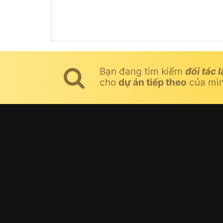
Bạn đang tìm kiếm
đối tác l
cho
dự án tiếp theo
của mì