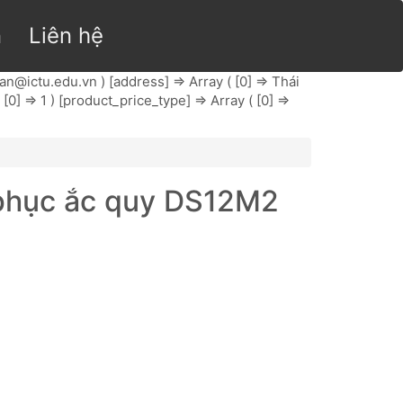
n
Liên hệ
an@ictu.edu.vn
) [address] => Array ( [0] => Thái
[0] => 1 ) [product_price_type] => Array ( [0] =>
 phục ắc quy DS12M2