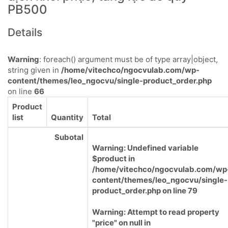
PB500
Details
Warning
: foreach() argument must be of type array|object,
string given in
/home/vitechco/ngocvulab.com/wp-
content/themes/leo_ngocvu/single-product_order.php
on line
66
Product
list
Quantity
Total
Subotal
Warning
: Undefined variable
$product in
/home/vitechco/ngocvulab.com/wp
content/themes/leo_ngocvu/single-
product_order.php
on line
79
Warning
: Attempt to read property
"price" on null in