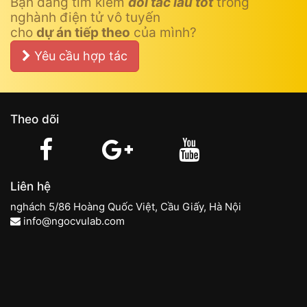
Bạn đang tìm kiếm
đối tác lâu tốt
trong
nghành điện tử vô tuyến
cho
dự án tiếp theo
của mình?
Yêu cầu hợp tác
Theo dõi
Liên hệ
nghách 5/86 Hoàng Quốc Việt, Cầu Giấy, Hà Nội
info@ngocvulab.com