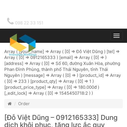
098 22 33 151
Togg
main
Array ( [your_name] => Array ( [0] => Đỗ Việt Dũng ) [tel] =>
Array ( [0] => 0912165333 ) [email] => Array ( [0] => )
[address] => Array ( [0] => Số 60, đường Xuân Hòa, phường
Phan Đình Phùng, thành phố Thái Nguyên, tỉnh Thái
Nguyên ) [message] => Array ( [0] => ) [product_id] => Array
( [0] => 233 ) [product_qty] => Array ( [0] => 1 )
[product_price_type] => Array ( [0] => 180.000đ )
[_edit_lock] => Array ( [0] => 1545450718:2 ) )
Order
[Đỗ Việt Dũng – 0912165333] Dung
dịch khôi phục, tăng lực ắc quy