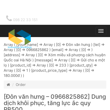
098 22 33 151
Togg
main
Array ( [your_name] => Array ( [0] => Đôn văn hưng ) [tel] =>
Array ( [0] => 0966825862 ) [email] => Array ( [0] => )
[address] => Array ( [0] => Xóm miễu xã phượng cách huyện
Quốc oai Hà Nội ) [message] => Array ( [0] => Gửi cho e một
lọ ) [product_id] => Array ( [0] => 233 ) [product_qty] =>
Array ( [0] => 1 ) [product_price_type] => Array ( [0] =>
180.000đ ) )
Order
[Đôn văn hưng – 0966825862] Dung
dịch khôi phục, tăng lực ắc quy
PB500