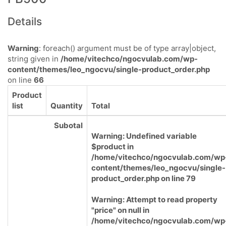
Details
Warning
: foreach() argument must be of type array|object,
string given in
/home/vitechco/ngocvulab.com/wp-
content/themes/leo_ngocvu/single-product_order.php
on line
66
Product
list
Quantity
Total
Subotal
Warning
: Undefined variable
$product in
/home/vitechco/ngocvulab.com/wp
content/themes/leo_ngocvu/single-
product_order.php
on line
79
Warning
: Attempt to read property
"price" on null in
/home/vitechco/ngocvulab.com/wp