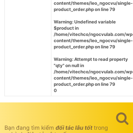
content/themes/leo_ngocvu/single-
product_order.php
on line
79
Warning
: Undefined variable
$product in
/home/vitechco/ngocvulab.com/wp
content/themes/leo_ngocvu/single-
product_order.php
on line
79
Warning
: Attempt to read property
"qty" on null in
/home/vitechco/ngocvulab.com/wp
content/themes/leo_ngocvu/single-
product_order.php
on line
79
0
Bạn đang tìm kiếm
đối tác lâu tốt
trong