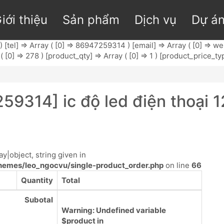
iới thiệu
Sản phẩm
Dịch vụ
Dự á
[tel] => Array ( [0] => 86947259314 ) [email] => Array ( [0] =>
wep
( [0] => 278 ) [product_qty] => Array ( [0] => 1 ) [product_price_typ
9314] ic độ led điện thoại 
y|object, string given in
emes/leo_ngocvu/single-product_order.php
on line
66
Quantity
Total
Subotal
Warning
: Undefined variable
$product in