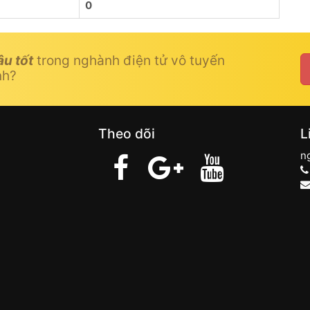
0
âu tốt
trong nghành điện tử vô tuyến
nh?
Theo dõi
L
n