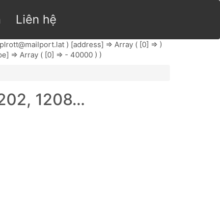
n
Liên hệ
Irott@mailport.lat
) [address] => Array ( [0] => )
e] => Array ( [0] => - 40000 ) )
1202, 1208…