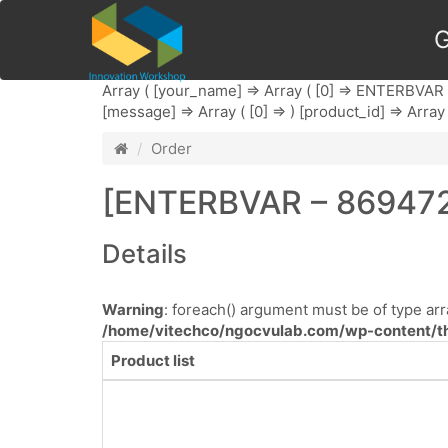
G
Array ( [your_name] => Array ( [0] => ENTERBVAR ) 
[message] => Array ( [0] => ) [product_id] => Array 
Order
[ENTERBVAR – 8694725
Details
Warning
: foreach() argument must be of type arra
/home/vitechco/ngocvulab.com/wp-content/th
Product list