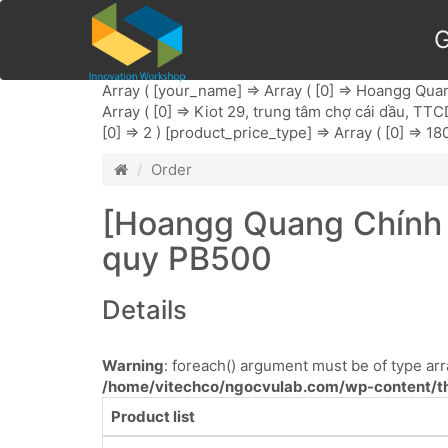
G
Array ( [your_name] => Array ( [0] => Hoangg Quang
Array ( [0] => Kiot 29, trung tâm chợ cái dầu, TTCD
[0] => 2 ) [product_price_type] => Array ( [0] => 18
Order
[Hoangg Quang Chính 
quy PB500
Details
Warning
: foreach() argument must be of type arra
/home/vitechco/ngocvulab.com/wp-content/th
Product list