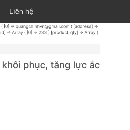
n
Liên hệ
( [0] =>
quangchinhvn@gmail.com
) [address] =>
] => Array ( [0] => 233 ) [product_qty] => Array (
hôi phục, tăng lực ắc