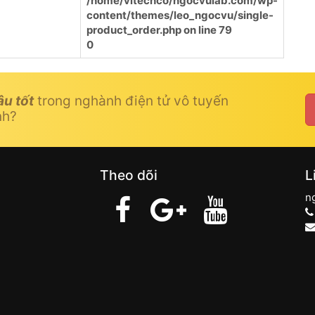
/home/vitechco/ngocvulab.com/wp-
content/themes/leo_ngocvu/single-
product_order.php
on line
79
0
âu tốt
trong nghành điện tử vô tuyến
nh?
Theo dõi
L
n