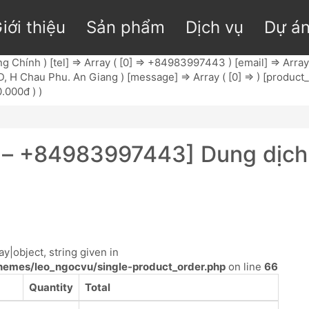
iới thiệu
Sản phẩm
Dịch vụ
Dự á
 Chính ) [tel] => Array ( [0] => +84983997443 ) [email] => Array 
, H Chau Phu. An Giang ) [message] => Array ( [0] => ) [product_id
0.000đ ) )
– +84983997443] Dung dịch k
y|object, string given in
emes/leo_ngocvu/single-product_order.php
on line
66
Quantity
Total