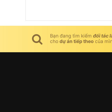
Bạn đang tìm kiếm
đối tác l
cho
dự án tiếp theo
của mì