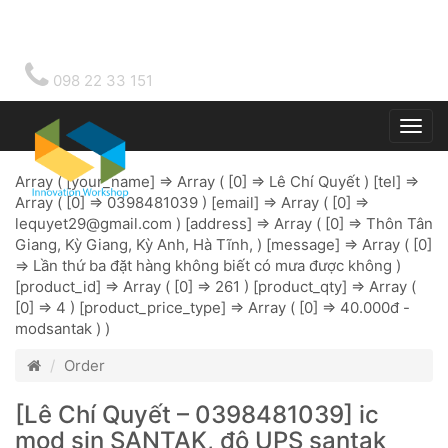
098 22 33 151
Togg
main
Array ( [your_name] => Array ( [0] => Lê Chí Quyết ) [tel] =>
Array ( [0] => 0398481039 ) [email] => Array ( [0] =>
lequyet29@gmail.com
) [address] => Array ( [0] => Thôn Tân
Giang, Kỳ Giang, Kỳ Anh, Hà Tĩnh, ) [message] => Array ( [0]
=> Lần thứ ba đặt hàng không biết có mưa được không )
[product_id] => Array ( [0] => 261 ) [product_qty] => Array (
[0] => 4 ) [product_price_type] => Array ( [0] => 40.000đ -
modsantak ) )
Order
[Lê Chí Quyết – 0398481039] ic
mod sin SANTAK, độ UPS santak