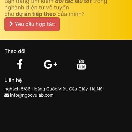
Bạn đang tìm kiếm
đối tác lâu tốt
trong
nghành điện tử vô tuyến
cho
dự án tiếp theo
của mình?
Yêu cầu hợp tác
Theo dõi
Liên hệ
nghách 5/86 Hoàng Quốc Việt, Cầu Giấy, Hà Nội
info@ngocvulab.com