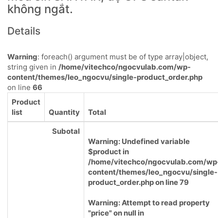
không ngắt.
Details
Warning
: foreach() argument must be of type array|object,
string given in
/home/vitechco/ngocvulab.com/wp-
content/themes/leo_ngocvu/single-product_order.php
on line
66
Product
list
Quantity
Total
Subotal
Warning
: Undefined variable
$product in
/home/vitechco/ngocvulab.com/wp
content/themes/leo_ngocvu/single-
product_order.php
on line
79
Warning
: Attempt to read property
"price" on null in