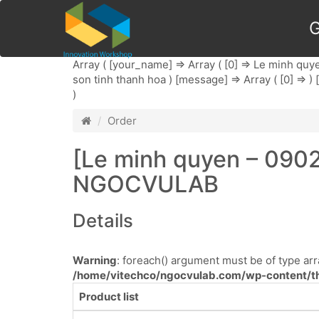
G
Array ( [your_name] => Array ( [0] => Le minh quyen 
son tinh thanh hoa ) [message] => Array ( [0] => ) [
)
Order
[Le minh quyen – 090
NGOCVULAB
Details
Warning
: foreach() argument must be of type arra
/home/vitechco/ngocvulab.com/wp-content/th
Product list