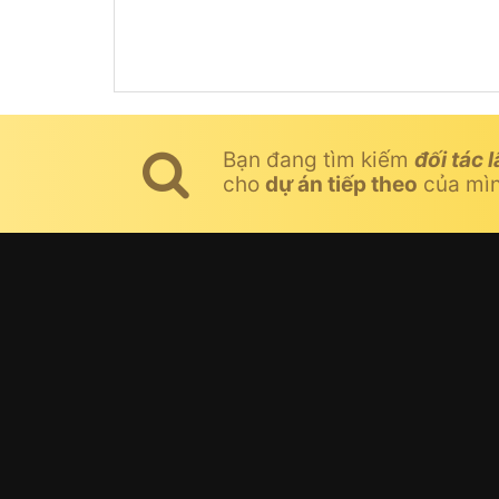
Bạn đang tìm kiếm
đối tác l
cho
dự án tiếp theo
của mì