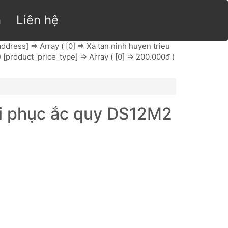
n
Liên hệ
[address] => Array ( [0] => Xa tan ninh huyen trieu
 ) [product_price_type] => Array ( [0] => 200.000đ )
ôi phục ắc quy DS12M2