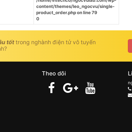
/home/vitechco/ngocvulab.com/wp-
content/themes/leo_ngocvu/single-
product_order.php
on line
79
0
âu tốt
trong nghành điện tử vô tuyến
nh?
Theo dõi
L
n