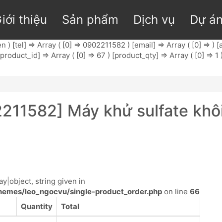
iới thiệu
Sản phẩm
Dịch vụ
Dự á
) [tel] => Array ( [0] => 0902211582 ) [email] => Array ( [0] => ) 
product_id] => Array ( [0] => 67 ) [product_qty] => Array ( [0] => 1
2211582] Máy khử sulfate kh
y|object, string given in
emes/leo_ngocvu/single-product_order.php
on line
66
Quantity
Total