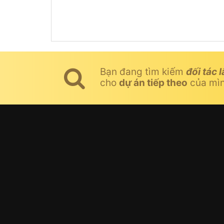
Bạn đang tìm kiếm
đối tác l
cho
dự án tiếp theo
của mì