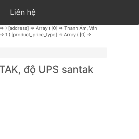
n
Liên hệ
 => ) [address] => Array ( [0] => Thanh Ấm, Vân
=> 1 ) [product_price_type] => Array ( [0] =>
TAK, độ UPS santak