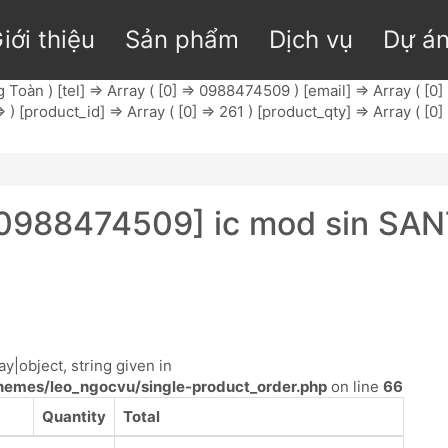
iới thiệu
Sản phẩm
Dịch vụ
Dự á
Toàn ) [tel] => Array ( [0] => 0988474509 ) [email] => Array ( [0]
) [product_id] => Array ( [0] => 261 ) [product_qty] => Array ( [0] 
0988474509] ic mod sin SAN
y|object, string given in
emes/leo_ngocvu/single-product_order.php
on line
66
Quantity
Total