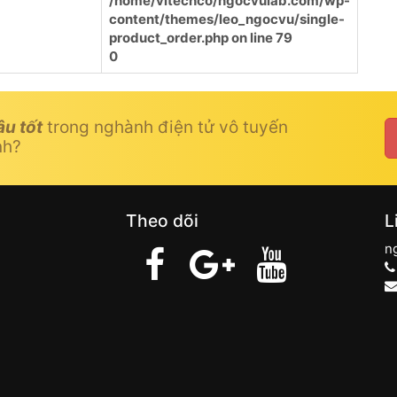
/home/vitechco/ngocvulab.com/wp-
content/themes/leo_ngocvu/single-
product_order.php
on line
79
0
âu tốt
trong nghành điện tử vô tuyến
nh?
Theo dõi
L
n