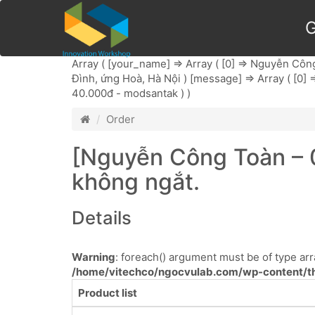
G
Array ( [your_name] => Array ( [0] => Nguyễn Công 
Đình, ứng Hoà, Hà Nội ) [message] => Array ( [0] => 
40.000đ - modsantak ) )
Order
[Nguyễn Công Toàn – 
không ngắt.
Details
Warning
: foreach() argument must be of type arra
/home/vitechco/ngocvulab.com/wp-content/th
Product list