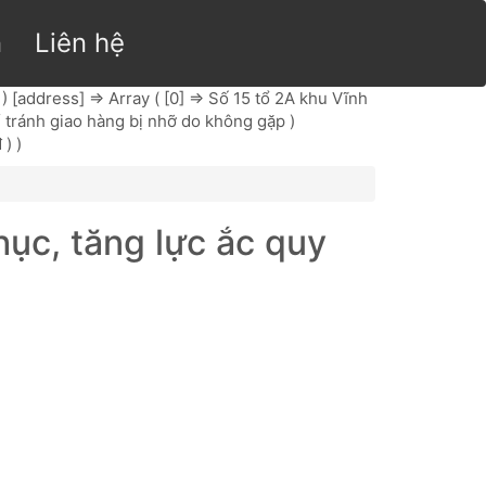
n
Liên hệ
 ) [address] => Array ( [0] => Số 15 tổ 2A khu Vĩnh
ể tránh giao hàng bị nhỡ do không gặp )
 ) )
ục, tăng lực ắc quy