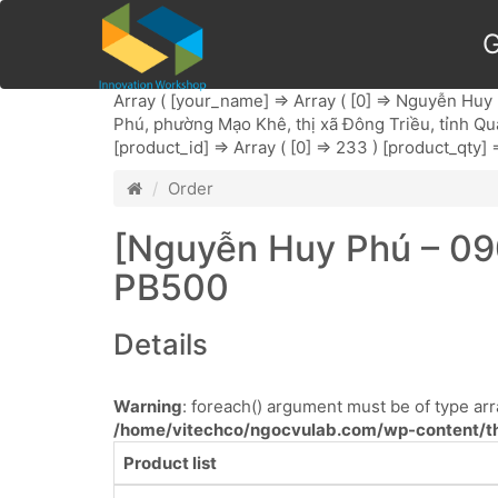
G
Array ( [your_name] => Array ( [0] => Nguyễn Huy Ph
Phú, phường Mạo Khê, thị xã Đông Triều, tỉnh Quả
[product_id] => Array ( [0] => 233 ) [product_qty] =
Order
[Nguyễn Huy Phú – 09
PB500
Details
Warning
: foreach() argument must be of type arra
/home/vitechco/ngocvulab.com/wp-content/th
Product list