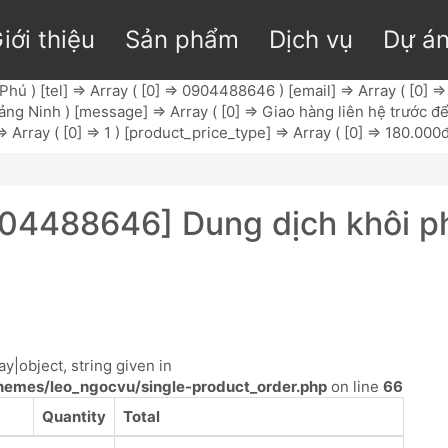
iới thiệu
Sản phẩm
Dịch vụ
Dự á
ú ) [tel] => Array ( [0] => 0904488646 ) [email] => Array ( [0] =>
ng Ninh ) [message] => Array ( [0] => Giao hàng liên hệ trước đ
> Array ( [0] => 1 ) [product_price_type] => Array ( [0] => 180.000đ
04488646] Dung dịch khôi ph
y|object, string given in
emes/leo_ngocvu/single-product_order.php
on line
66
Quantity
Total