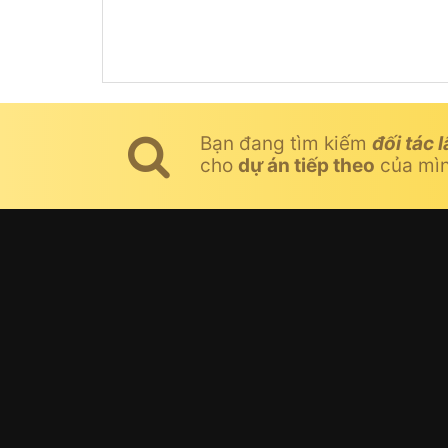
Bạn đang tìm kiếm
đối tác l
cho
dự án tiếp theo
của mì