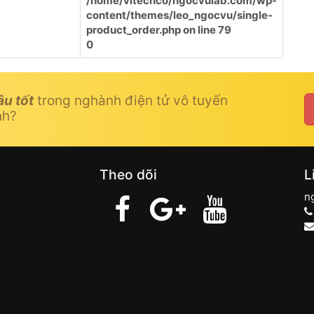
/home/vitechco/ngocvulab.com/wp-
content/themes/leo_ngocvu/single-
product_order.php
on line
79
0
âu tốt
trong nghành điện tử vô tuyến
nh?
Theo dõi
L
n