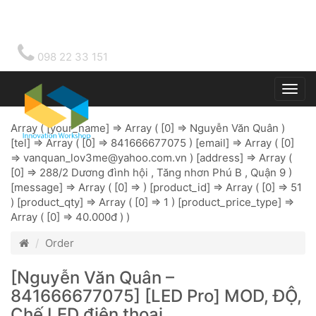
098 22 33 151
Togg
main
Array ( [your_name] => Array ( [0] => Nguyễn Văn Quân )
[tel] => Array ( [0] => 841666677075 ) [email] => Array ( [0]
=>
vanquan_lov3me@yahoo.com.vn
) [address] => Array (
[0] => 288/2 Dương đình hội , Tăng nhơn Phú B , Quận 9 )
[message] => Array ( [0] => ) [product_id] => Array ( [0] => 51
) [product_qty] => Array ( [0] => 1 ) [product_price_type] =>
Array ( [0] => 40.000đ ) )
Order
[Nguyễn Văn Quân –
841666677075] [LED Pro] MOD, ĐỘ,
Chế LED điện thoại