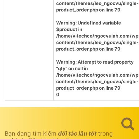
content/themes/leo_ngocvu/single-
product_order.php
on line
79
Warning
: Undefined variable
$product in
/home/vitechco/ngocvulab.com/wp
content/themes/leo_ngocvu/single-
product_order.php
on line
79
Warning
: Attempt to read property
"qty" on null in
/home/vitechco/ngocvulab.com/wp
content/themes/leo_ngocvu/single-
product_order.php
on line
79
0
Bạn đang tìm kiếm
đối tác lâu tốt
trong