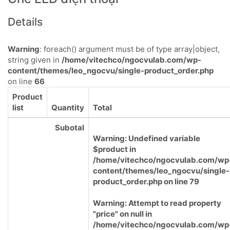
Details
Warning
: foreach() argument must be of type array|object,
string given in
/home/vitechco/ngocvulab.com/wp-
content/themes/leo_ngocvu/single-product_order.php
on line
66
Product
list
Quantity
Total
Subotal
Warning
: Undefined variable
$product in
/home/vitechco/ngocvulab.com/wp
content/themes/leo_ngocvu/single-
product_order.php
on line
79
Warning
: Attempt to read property
"price" on null in
/home/vitechco/ngocvulab.com/wp