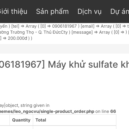
iới thiệu
Sản phẩm
Dịch vụ
Dự á
n ) [tel] => Array ( [0] => 0906181967 ) [email] => Array ( [0] =>
ng Trường Thọ - Q. Thủ ĐứcCty ) [message] => Array ( [0] => ) [p
0] => 200.000đ ) )
06181967] Máy khử sulfate kh
y|object, string given in
emes/leo_ngocvu/single-product_order.php
on line
66
Quantity
Total