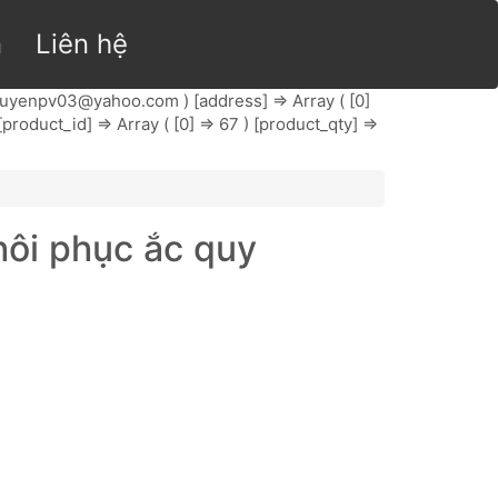
n
Liên hệ
tuyenpv03@yahoo.com
) [address] => Array ( [0]
roduct_id] => Array ( [0] => 67 ) [product_qty] =>
ôi phục ắc quy