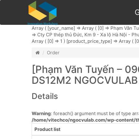
G
Array ( [your_name] => Array ( [0] => Phạm Văn Tuyế
=> Cty CP thép thủ Đức, Km 9 - Xa lộ Hà Nội - Phườ
Array ( [0] => 1 ) [product_price_type] => Array ( [
Order
[Phạm Văn Tuyến – 09
DS12M2 NGOCVULAB
Details
Warning
: foreach() argument must be of type arra
/home/vitechco/ngocvulab.com/wp-content/th
Product list