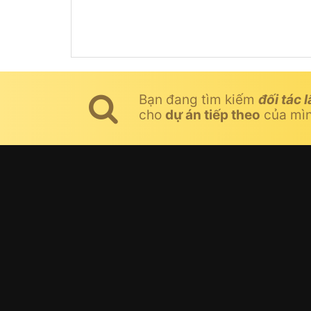
Bạn đang tìm kiếm
đối tác l
cho
dự án tiếp theo
của mì