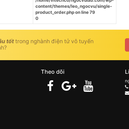
/home/vitechco/ngocvulab.com/wp-
content/themes/leo_ngocvu/single-
product_order.php
on line
79
0
âu tốt
trong nghành điện tử vô tuyến
nh?
Theo dõi
L
n