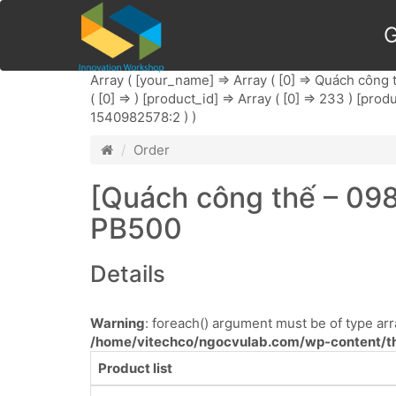
G
Array ( [your_name] => Array ( [0] => Quách công th
( [0] => ) [product_id] => Array ( [0] => 233 ) [prod
1540982578:2 ) )
Order
[Quách công thế – 098
PB500
Details
Warning
: foreach() argument must be of type arra
/home/vitechco/ngocvulab.com/wp-content/th
Product list