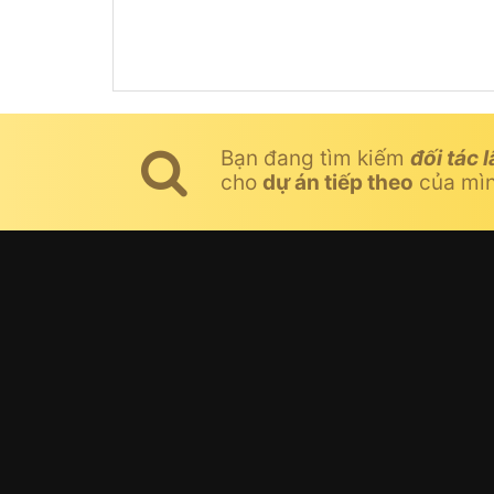
Bạn đang tìm kiếm
đối tác l
cho
dự án tiếp theo
của mì