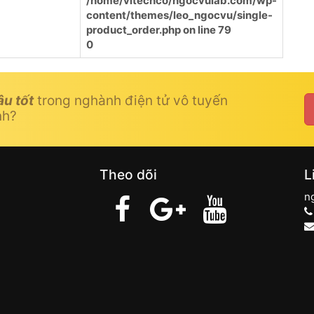
/home/vitechco/ngocvulab.com/wp-
content/themes/leo_ngocvu/single-
product_order.php
on line
79
0
âu tốt
trong nghành điện tử vô tuyến
nh?
Theo dõi
L
n