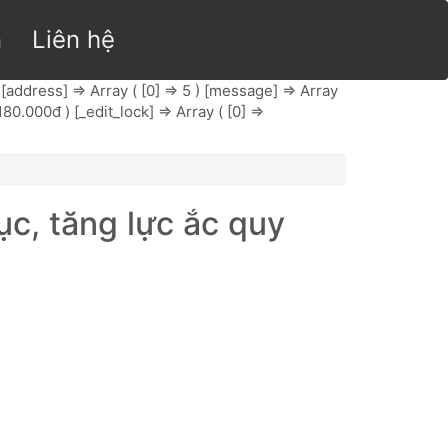
n
Liên hệ
 [address] => Array ( [0] => 5 ) [message] => Array
180.000đ ) [_edit_lock] => Array ( [0] =>
c, tăng lực ắc quy