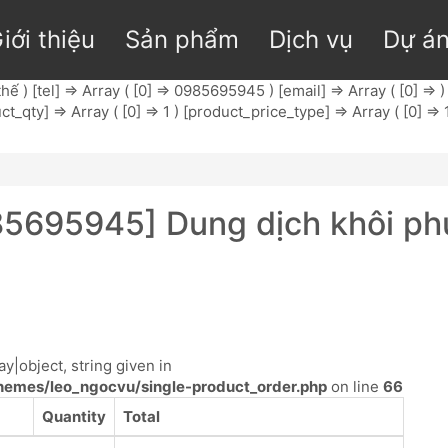
iới thiệu
Sản phẩm
Dịch vụ
Dự á
ế ) [tel] => Array ( [0] => 0985695945 ) [email] => Array ( [0] => )
uct_qty] => Array ( [0] => 1 ) [product_price_type] => Array ( [0] => 
5695945] Dung dịch khôi phụ
y|object, string given in
emes/leo_ngocvu/single-product_order.php
on line
66
Quantity
Total