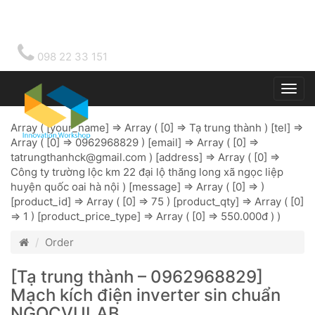
098 22 33 151
Togg
main
Array ( [your_name] => Array ( [0] => Tạ trung thành ) [tel] =>
Array ( [0] => 0962968829 ) [email] => Array ( [0] =>
tatrungthanhck@gmail.com
) [address] => Array ( [0] =>
Công ty trường lộc km 22 đại lộ thăng long xã ngọc liệp
huyện quốc oai hà nội ) [message] => Array ( [0] => )
[product_id] => Array ( [0] => 75 ) [product_qty] => Array ( [0]
=> 1 ) [product_price_type] => Array ( [0] => 550.000đ ) )
Order
[Tạ trung thành – 0962968829]
Mạch kích điện inverter sin chuẩn
NGOCVULAB