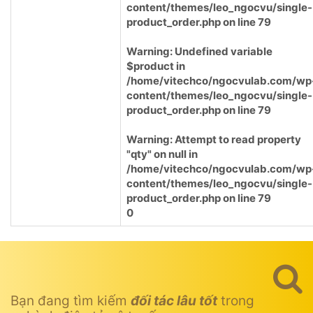
content/themes/leo_ngocvu/single-
product_order.php
on line
79
Warning
: Undefined variable
$product in
/home/vitechco/ngocvulab.com/wp
content/themes/leo_ngocvu/single-
product_order.php
on line
79
Warning
: Attempt to read property
"qty" on null in
/home/vitechco/ngocvulab.com/wp
content/themes/leo_ngocvu/single-
product_order.php
on line
79
0
Bạn đang tìm kiếm
đối tác lâu tốt
trong