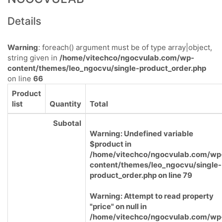
Details
Warning
: foreach() argument must be of type array|object,
string given in
/home/vitechco/ngocvulab.com/wp-
content/themes/leo_ngocvu/single-product_order.php
on line
66
Product
list
Quantity
Total
Subotal
Warning
: Undefined variable
$product in
/home/vitechco/ngocvulab.com/wp
content/themes/leo_ngocvu/single-
product_order.php
on line
79
Warning
: Attempt to read property
"price" on null in
/home/vitechco/ngocvulab.com/wp