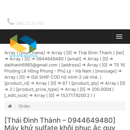
098 22 33 151
Togg
main
Array ( [your_name] => Array ( [0] => Thái Đình Thành ) [tel]
=> Array ( [0] => 0944649480 ) [email] => Array ( [0] =>
daithanh6985@gmail.com
) [address] => Array ( [0] => Tổ 16
Phường Lê Hồng Phong - Phủ Lý - Hà Nam ) [message] =>
Array ( [0] => Gửi SHIP COD hộ mình 2 cái nhé. )
[product_id] => Array ( [0] => 67 ) [product_qty] => Array ( [0]
=> 2 ) [product_price_type] => Array ( [0] => 200.000đ )
[_edit_lock] => Array ( [0] => 1537179200:2 ) )
Order
[Thái Đình Thành – 0944649480]
Máy khử sulfate khôi phục ắc quy