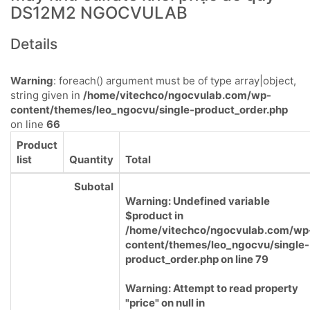
DS12M2 NGOCVULAB
Details
Warning
: foreach() argument must be of type array|object,
string given in
/home/vitechco/ngocvulab.com/wp-
content/themes/leo_ngocvu/single-product_order.php
on line
66
Product
list
Quantity
Total
Subotal
Warning
: Undefined variable
$product in
/home/vitechco/ngocvulab.com/wp
content/themes/leo_ngocvu/single-
product_order.php
on line
79
Warning
: Attempt to read property
"price" on null in