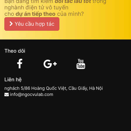
Bạn đang tìm kiếm
đối tác lâu tốt
trong
nghành điện tử vô tuyến
cho
dự án tiếp theo
của mình?
Yêu cầu hợp tác
Theo dõi
Liên hệ
nghách 5/86 Hoàng Quốc Việt, Cầu Giấy, Hà Nội
info@ngocvulab.com