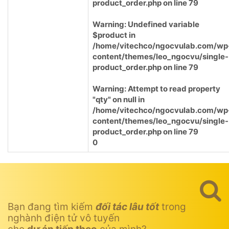
product_order.php
on line
79
Warning
: Undefined variable
$product in
/home/vitechco/ngocvulab.com/wp
content/themes/leo_ngocvu/single-
product_order.php
on line
79
Warning
: Attempt to read property
"qty" on null in
/home/vitechco/ngocvulab.com/wp
content/themes/leo_ngocvu/single-
product_order.php
on line
79
0
Bạn đang tìm kiếm
đối tác lâu tốt
trong
nghành điện tử vô tuyến