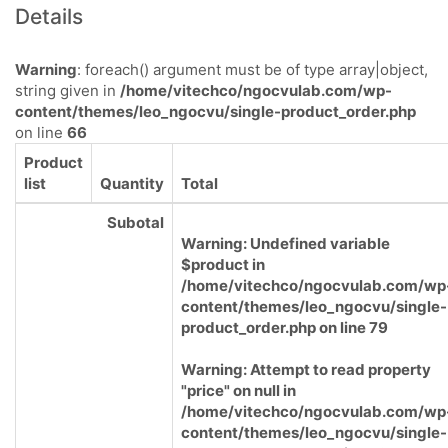
Details
Warning
: foreach() argument must be of type array|object,
string given in
/home/vitechco/ngocvulab.com/wp-
content/themes/leo_ngocvu/single-product_order.php
on line
66
Product
list
Quantity
Total
Subotal
Warning
: Undefined variable
$product in
/home/vitechco/ngocvulab.com/wp
content/themes/leo_ngocvu/single-
product_order.php
on line
79
Warning
: Attempt to read property
"price" on null in
/home/vitechco/ngocvulab.com/wp
content/themes/leo_ngocvu/single-