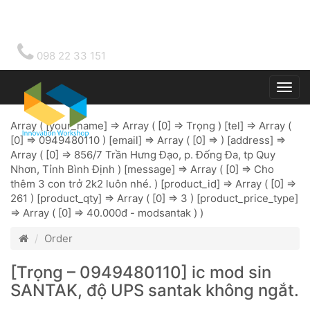
098 22 33 151
Togg
main
Array ( [your_name] => Array ( [0] => Trọng ) [tel] => Array (
[0] => 0949480110 ) [email] => Array ( [0] => ) [address] =>
Array ( [0] => 856/7 Trần Hưng Đạo, p. Đống Đa, tp Quy
Nhơn, Tỉnh Bình Định ) [message] => Array ( [0] => Cho
thêm 3 con trở 2k2 luôn nhé. ) [product_id] => Array ( [0] =>
261 ) [product_qty] => Array ( [0] => 3 ) [product_price_type]
=> Array ( [0] => 40.000đ - modsantak ) )
Order
[Trọng – 0949480110] ic mod sin
SANTAK, độ UPS santak không ngắt.