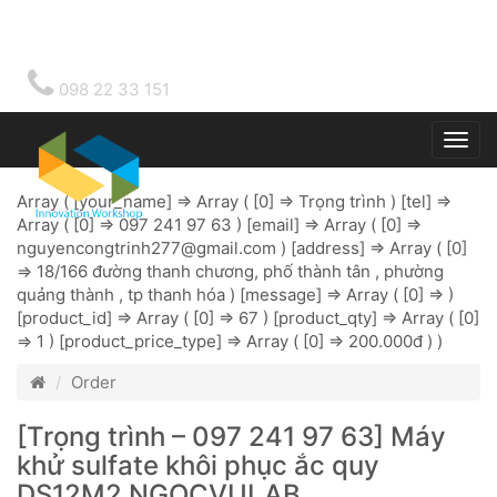
098 22 33 151
Togg
main
Array ( [your_name] => Array ( [0] => Trọng trình ) [tel] =>
Array ( [0] => 097 241 97 63 ) [email] => Array ( [0] =>
nguyencongtrinh277@gmail.com
) [address] => Array ( [0]
=> 18/166 đường thanh chương, phố thành tân , phường
quảng thành , tp thanh hóa ) [message] => Array ( [0] => )
[product_id] => Array ( [0] => 67 ) [product_qty] => Array ( [0]
=> 1 ) [product_price_type] => Array ( [0] => 200.000đ ) )
Order
[Trọng trình – 097 241 97 63] Máy
khử sulfate khôi phục ắc quy
DS12M2 NGOCVULAB