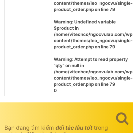
content/themes/leo_ngocvu/single-
product_order.php
on line
79
Warning
: Undefined variable
$product in
/home/vitechco/ngocvulab.com/wp
content/themes/leo_ngocvu/single-
product_order.php
on line
79
Warning
: Attempt to read property
"qty" on null in
/home/vitechco/ngocvulab.com/wp
content/themes/leo_ngocvu/single-
product_order.php
on line
79
0
Bạn đang tìm kiếm
đối tác lâu tốt
trong