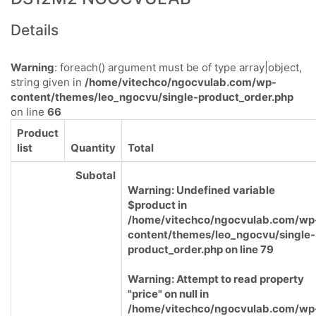
Details
Warning
: foreach() argument must be of type array|object,
string given in
/home/vitechco/ngocvulab.com/wp-
content/themes/leo_ngocvu/single-product_order.php
on line
66
Product
list
Quantity
Total
Subotal
Warning
: Undefined variable
$product in
/home/vitechco/ngocvulab.com/wp
content/themes/leo_ngocvu/single-
product_order.php
on line
79
Warning
: Attempt to read property
"price" on null in
/home/vitechco/ngocvulab.com/wp