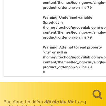
content/themes/leo_ngocvu/single-
product_order.php
on line
79
Warning
: Undefined variable
$product in
/home/vitechco/ngocvulab.com/wp
content/themes/leo_ngocvu/single-
product_order.php
on line
79
Warning
: Attempt to read property
"qty" on null in
/home/vitechco/ngocvulab.com/wp
content/themes/leo_ngocvu/single-
product_order.php
on line
79
0
Bạn đang tìm kiếm
đối tác lâu tốt
trong