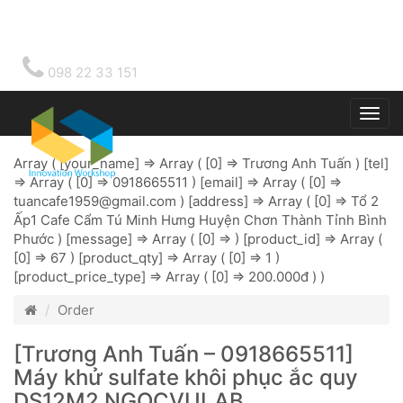
098 22 33 151
Togg
main
Array ( [your_name] => Array ( [0] => Trương Anh Tuấn ) [tel]
=> Array ( [0] => 0918665511 ) [email] => Array ( [0] =>
tuancafe1959@gmail.com
) [address] => Array ( [0] => Tổ 2
Ấp1 Cafe Cẩm Tú Minh Hưng Huyện Chơn Thành Tỉnh Bình
Phước ) [message] => Array ( [0] => ) [product_id] => Array (
[0] => 67 ) [product_qty] => Array ( [0] => 1 )
[product_price_type] => Array ( [0] => 200.000đ ) )
Order
[Trương Anh Tuấn – 0918665511]
Máy khử sulfate khôi phục ắc quy
DS12M2 NGOCVULAB