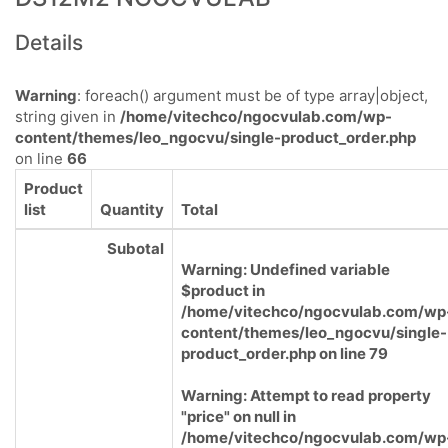
Details
Warning
: foreach() argument must be of type array|object,
string given in
/home/vitechco/ngocvulab.com/wp-
content/themes/leo_ngocvu/single-product_order.php
on line
66
Product
list
Quantity
Total
Subotal
Warning
: Undefined variable
$product in
/home/vitechco/ngocvulab.com/wp
content/themes/leo_ngocvu/single-
product_order.php
on line
79
Warning
: Attempt to read property
"price" on null in
/home/vitechco/ngocvulab.com/wp