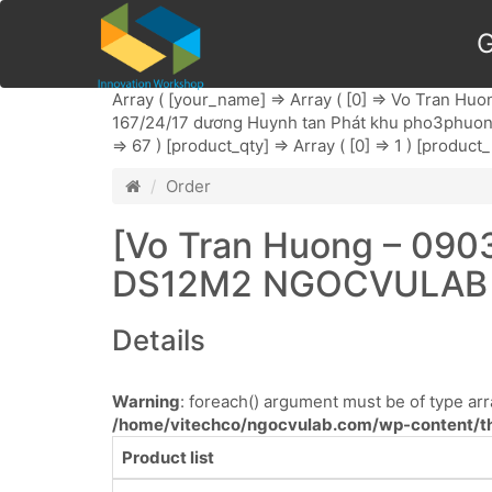
G
Array ( [your_name] => Array ( [0] => Vo Tran Huong
167/24/17 dương Huynh tan Phát khu pho3phuong T
=> 67 ) [product_qty] => Array ( [0] => 1 ) [product
Order
[Vo Tran Huong – 090
DS12M2 NGOCVULAB
Details
Warning
: foreach() argument must be of type arra
/home/vitechco/ngocvulab.com/wp-content/th
Product list