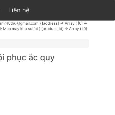
n
Liên hệ
ran748thu@gmail.com
) [address] => Array ( [0] =>
ua may khu sulfat ) [product_id] => Array ( [0]
i phục ắc quy