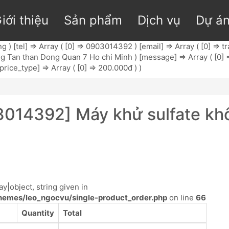
iới thiệu
Sản phẩm
Dịch vụ
Dự á
 ) [tel] => Array ( [0] => 0903014392 ) [email] => Array ( [0] =>
t
an than Dong Quan 7 Ho chi Minh ) [message] => Array ( [0] => M
_price_type] => Array ( [0] => 200.000đ ) )
3014392] Máy khử sulfate khô
y|object, string given in
emes/leo_ngocvu/single-product_order.php
on line
66
Quantity
Total