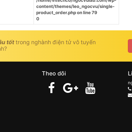
/home/vitechco/ngocvulab.com/wp-
content/themes/leo_ngocvu/single-
product_order.php
on line
79
0
âu tốt
trong nghành điện tử vô tuyến
nh?
Theo dõi
L
n