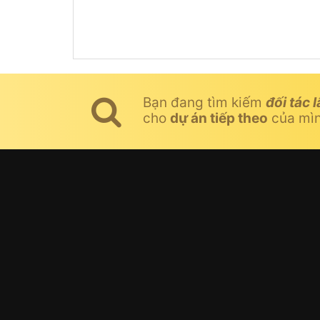
Bạn đang tìm kiếm
đối tác l
cho
dự án tiếp theo
của mì