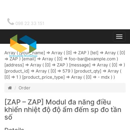
098 22 33 151
Togg
main
Array ( [your_name] => Array ( [0] => ZAP ) [tel] => Array ( [0]
=> ZAP ) [email] => Array ( [0] =>
foo-bar@example.com
)
[address] => Array ( [0] => ZAP ) [message] => Array ( [0] => )
[product_id] => Array ( [0] => 579 ) [product_qty] => Array (
[0] => 1 ) [product_price_type] => Array ( [0] => - mdx ) )
Order
[ZAP – ZAP] Modul đa năng điều
khiển nhiệt độ độ ẩm đếm sp đo tần
số