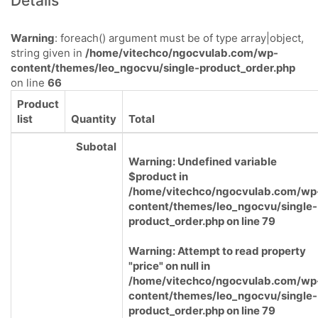
Details
Warning
: foreach() argument must be of type array|object,
string given in
/home/vitechco/ngocvulab.com/wp-
content/themes/leo_ngocvu/single-product_order.php
on line
66
Product
list
Quantity
Total
Subotal
Warning
: Undefined variable
$product in
/home/vitechco/ngocvulab.com/wp
content/themes/leo_ngocvu/single-
product_order.php
on line
79
Warning
: Attempt to read property
"price" on null in
/home/vitechco/ngocvulab.com/wp
content/themes/leo_ngocvu/single-
product_order.php
on line
79