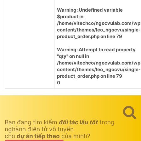
Warning
: Undefined variable
$product in
/home/vitechco/ngocvulab.com/wp
content/themes/leo_ngocvu/single-
product_order.php
on line
79
Warning
: Attempt to read property
"qty" on null in
/home/vitechco/ngocvulab.com/wp
content/themes/leo_ngocvu/single-
product_order.php
on line
79
0
Bạn đang tìm kiếm
đối tác lâu tốt
trong
nghành điện tử vô tuyến
cho
dự án tiếp theo
của mình?